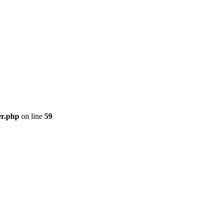
er.php
on line
59