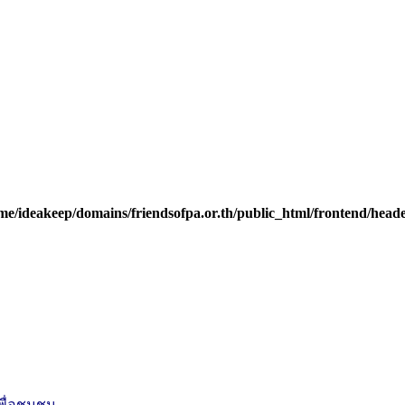
me/ideakeep/domains/friendsofpa.or.th/public_html/frontend/head
ื่อชุมชน