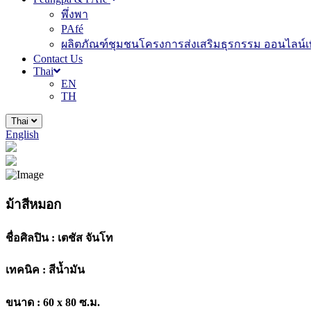
พึ่งพา
PAfé
ผลิตภัณฑ์ชุมชนโครงการส่งเสริมธุรกรรม ออนไลน์เพ
Contact Us
Thai
EN
TH
Thai
English
ม้าสีหมอก
ชื่อศิลปิน :
เตชัส จันโท
เทคนิค :
สีน้ำมัน
ขนาด :
60 x 80 ซ.ม.