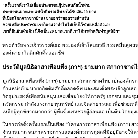
“ครั้งแรกที่เราไปเยี่ยมประชาชนผู้ประสบภัยน้ำท่วม
ประชาชนมากมายแช่น้ำยืนรอเฝ้าเราได้รับเงิน 20 บาท
ที่เปียกโชกจากชาวบ้าน เขาบอกว่าขอถวายสำหรับ
ช่วยเหลือประชาชน เราก็ถามว่าทำไมไม่เก็บไว้ช่วยเหลือตัวเอง
เขาก็ยืนยันคำเดิม นี่จึงเป็น 20 บาทแรกที่เราได้มาสำหรับทำมูลนิธิฯ”
พระดำรัสพระเจ้าวรวงศ์เธอ พระองค์เจ้าโสมสวลี กรมหมื่นสุทธ
องค์นายกกิตติมศักดิ์ตลอดชีพ
ประวัติมูลนิธิอาสาเพื่อนพึ่ง (ภาฯ) ยามยาก สภากาชาด
มูลนิธิอาสาเพื่อนพึ่ง (ภาฯ) ยามยาก สภากาชาดไทย เป็นองค์ก
ตำแหน่งเป็น นายกกิตติมศักดิ์ตลอดชีพ และ
สมเด็จพระเจ้าลูกเธอ
วัตถุประสงค์เพื่อสนับสนุนและเชื่อมโยงให้ภาครัฐ เอกชน และชุมช
นวัตกรรม กำลังแรงกาย ทุนทรัพย์ และจิตสาธารณะ เพื่อช่วยเหลือ
เหลือผู้ทุกข์ยากมากกว่า ผู้ที่แข็งแรงช่วยผู้อ่อนแอ เป็นต้น โดยม
ในการก่อตั้งครั้งแรกเป็นเพียง “โครงการอาสาเพื่อนพึ่ง (ภาฯ) ย
จำนวนมาก จนภาคราชการและองค์กรการกุศลที่มีอยู่มิอาจให้ควา