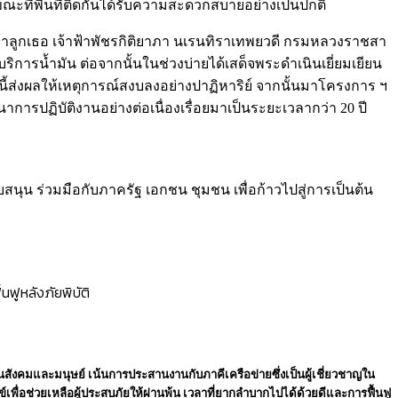
 ขณะที่พื้นที่ติดกันได้รับความสะดวกสบายอย่างเป็นปกติ
้าลูกเธอ เจ้าฟ้าพัชรกิติยาภา นเรนทิราเทพยวดี กรมหลวงราชสา
ิการน้ำมัน ต่อจากนั้นในช่วงบ่ายได้เสด็จพระดำเนินเยี่ยมเยียน
้ส่งผลให้เหตุการณ์สงบลงอย่างปาฏิหาริย์ จากนั้นมาโครงการ ฯ
ฒนาการปฏิบัติงานอย่างต่อเนื่องเรื่อยมาเป็นระยะเวลากว่า 20 ปี
น ร่วมมือกับภาครัฐ เอกชน ชุมชน เพื่อก้าวไปสู่การเป็นต้น
นฟูหลังภัยพิบัติ
านสังคมและมนุษย์ เน้นการประสานงานกับภาคีเครือข่ายซึ่งเป็นผู้เชี่ยวชาญใน
์เพื่อช่วยเหลือผู้ประสบภัยให้ผ่านพ้น เวลาที่ยากลำบากไปได้ด้วยดีและการฟื้นฟู