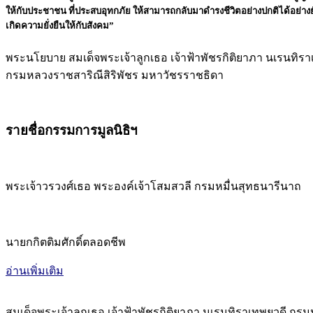
ให้กับประชาชน ที่ประสบอุทกภัย ให้สามารถกลับมาดำรงชีวิตอย่างปกติได้อย่างยั
เกิดความยั่งยืนให้กับสังคม”
พระนโยบาย สมเด็จพระเจ้าลูกเธอ เจ้าฟ้าพัชรกิติยาภา นเรนทิรา
กรมหลวงราชสาริณีสิริพัชร มหาวัชรราชธิดา
รายชื่อกรรมการมูลนิธิฯ
พระเจ้าวรวงศ์เธอ พระองค์เจ้าโสมสวลี กรมหมื่นสุทธนารีนาถ
นายกกิตติมศักดิ์ตลอดชีพ
อ่านเพิ่มเติม
สมเด็จพระเจ้าลูกเธอ เจ้าฟ้าพัชรกิติยาภา นเรนทิราเทพยวดี กร