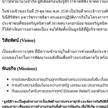
น้ำให้ท่วมในวงจำกัด ผู้ที่เดือดร้อนจึงรู้สึกว่าขาดที่พึ่ง ขาด
ในช่วงเช้าของวันที่ 29 ตุลาคม พ.ศ. 2538 เป็นวันที่
พระเจ้าวรวงศ
ริณีสิริพัชร มหาวัชรราชธิดา
ทรงออกปฏิบัติภารกิจในโครงการฯ เป็
ประชาชนที่ซอยจรัญสนิทวงศ์ 34 เขตบางกอกน้อย ซอยจรัญสนิทวงศ
ก็ได้ดำเนินการอย่างต่อเนื่อง จนได้จัดตั้งเป็นมูลนิธิที่ผู้บริจา
วิสัยทัศน์ (Vision)
เป็นองค์กรการกุศล ที่มีความชำนาญในด้านการช่วยเหลือประชาชน
แบบของโลกในการพัฒนาแบบยั่งยืนเพื่อสร้างแรงบันดาลใจ พร้อมถ
พันธกิจ (Missions)
การช่วยเหลือประชาชนด้านอุทกภัยอย่างครบวงจรและยั่งยืน ตั้งแต่ก
การสร้างความเชื่อมโยงระหว่างภาครัฐ เอกชน และ ประชาชนเข้าด้ว
ต้นแบบของโลกในการบรรเทาทุกข์ (Disaster Relief) และพัฒนาอย
“มูลนิธิฯ จะเป็นศูนย์กลางการเป็นเลิศด้านการบรรเทาทุกข์ และจัดการภัยพิบัติ
แต่ละสาขา เพื่อบูรณาการทำงานร่วมกันทั้งด้านการป้องกัน เพื่อให้เกิด การสูญเ