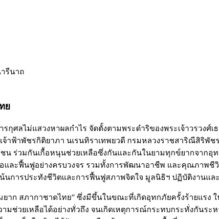
นารีนาถ
ไทย
รการกุศลไม่แสวงหาผลกำไร จัดตั้งตามพระดำริของ
พระเจ้าวรวงศ์เ
 เจ้าฟ้าพัชรกิติยาภา นเรนทิราเทพยวดี กรมหลวงราชสาริณีสิริพั
น ร่วมกันเกื้อหนุนช่วยเหลือซึ่งกันและกันในยามทุกข์ยากจากอุทกภ
และฟื้นฟูอย่างครบวงจร รวมทั้งการพัฒนาอาชีพ และคุณภาพชีวิตอย่
ุ่งเน้นการประทังชีวิตและการฟื้นฟูสภาพจิตใจ มูลนิธิฯ ปฏิบัติงานแล
ามยาก สภากาชาดไทย” ซึ่งมีขึ้นในขณะที่เกิดอุทกภัยครั้งร้ายแรง 
มช่วยเหลือได้อย่างทั่วถึง จนเกิดเหตุการณ์กระทบกระทั่งกันระ