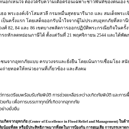
ความเห็นอกเห็นใจ ต้องได้รับความเดือดร้อนเฉพาะชาวพื้นที่ของตนเอง
์เธอ พระองค์เจ้าโสมสวลี กรมหมื่นสุทธนารีนาถ
และ
สมเด็จพระเจ
นครั้งแรก โดยเสด็จออกรับน้ำใจจากผู้ไม่ประสบอุทกภัยที่สถานีบร
์ 82, 84 และ 86 เขตบางพลัดการออกปฏิบัติพระกรณียกิจในครั้งนี
คสามารถหักลดหย่อนภาษีได้ ตั้งแต่วันที่ 21 พฤศจิกายน 2544 และได้พั
จากอุทกภัยแบบ ครบวงจรและยั่งยืน โดยเน้นการเชื่อมโยง สนับสนุ
่ายทอดให้หน่วยงานที่เกี่ยวข้อง และสังคม
ารเตรียมพร้อมรับภัยพิบัติ การช่วยเหลือระหว่างเกิดภัยพิบัติ และการฟื้
ยกัน เพื่อการบรรเทาทุกข์ที่เกิดจากอุทกภัย
่างยั่งยืน
อันเกิดจากอุทกภัย (Center of Excellence in Flood Relief and Management) ในด้
สียน้อยที่สุด หรือมีประสิทธิภาพมากที่สุดในการป้องกัน การสูญเสีย การบรรเทาทุกข