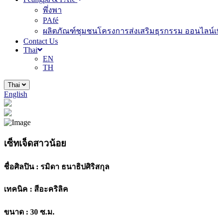
พึ่งพา
PAfé
ผลิตภัณฑ์ชุมชนโครงการส่งเสริมธุรกรรม ออนไลน์เพ
Contact Us
Thai
EN
TH
Thai
English
เซ็ทเจ็ดสาวน้อย
ชื่อศิลปิน :
รมิดา ธนาธิปศิริสกุล
เทคนิค :
สีอะคริลิค
ขนาด :
30 ซ.ม.