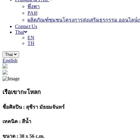
พึ่งพา
PAfé
ผลิตภัณฑ์ชุมชนโครงการส่งเสริมธุรกรรม ออนไลน์เพ
Contact Us
Thai
EN
TH
Thai
English
เรือเขากะโหลก
ชื่อศิลปิน :
สุชีรา มัธยมจันทร์
เทคนิค :
สีน้ำ
ขนาด :
38 x 56 c.m.