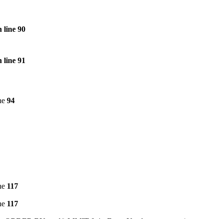
 line
90
 line
91
ne
94
ne
117
ne
117