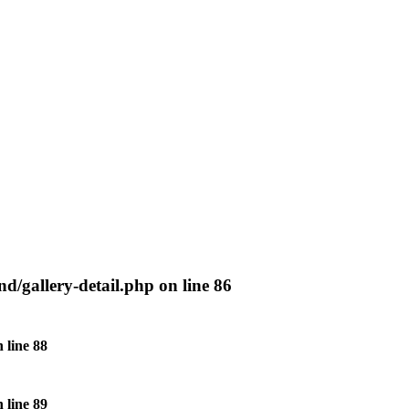
nd/gallery-detail.php
on line
86
 line
88
 line
89