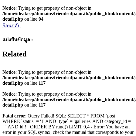
Notice
: Trying to get property of non-object in
/home/ideakeep/domains/friendsofpa.or.th/public_html/frontend/g
detail.php
on line
94
ย้อนกลับ
แบ่งปันข้อมูล :
Related
Notice
: Trying to get property of non-object in
/home/ideakeep/domains/friendsofpa.or.th/public_html/frontend/g
detail.php
on line
117
Notice
: Trying to get property of non-object in
/home/ideakeep/domains/friendsofpa.or.th/public_html/frontend/g
detail.php
on line
117
Fatal error
: Query Failed! SQL: SELECT * FROM `post`
WHERE `status` = '1' AND `type` = 'galleries' AND category_id =
"" AND id != ORDER BY rand() LIMIT 0,4 - Error: You have an
error in your SQL syntax; check the manual that corresponds to your