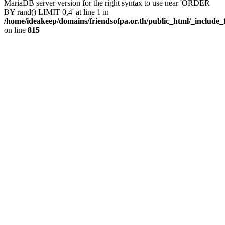
MariaDB server version for the right syntax to use near 'ORDER
BY rand() LIMIT 0,4' at line 1 in
/home/ideakeep/domains/friendsofpa.or.th/public_html/_include_
on line
815