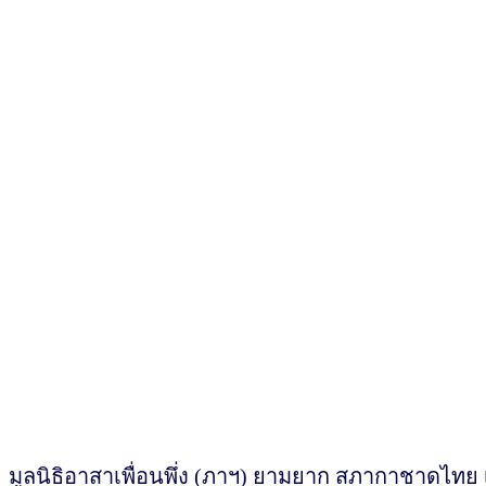
มูลนิธิอาสาเพื่อนพึ่ง (ภาฯ) ยามยาก สภากาชาดไทย