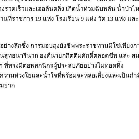
่างรวดเร็วและเอ่อล้นตลิ่ง เกิดน้ำท่วมฉับพลัน น้ำป่า
ที่ราชการ 19 แห่ง โรงเรียน 9 แห่ง วัด 13 แห่ง และ ถน
างลึกซึ้ง การมอบถุงยังชีพพระราชทานมิใช่เพียงการ
สุทธนารีนาถ องค์นายกกิตติมศักดิ์ตลอดชีพ และ สมเ
ที่ทรงมีต่อพสกนิกรผู้ประสบภัยอย่างไม่ทอดทิ้ง
วามห่วงใยและน้ำใจที่พร้อมจะหล่อเลี้ยงและเป็นกำล
ยามยาก