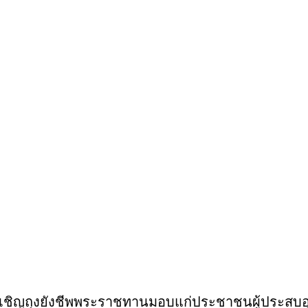
เชิญถุงยังชีพพระราชทานมอบแก่ประชาชนผู้ประสบอุทก