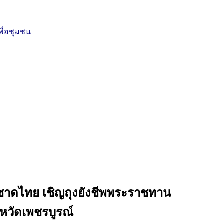
ื่อชุมชน
กาชาดไทย เชิญถุงยังชีพพระราชทาน
งหวัดเพชรบูรณ์