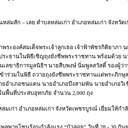
นนหล่มสัก – เลย ตำบลหล่มเก่า อำเภอหล่มเก่า จังหวัด
พระองค์สมเด็จพระเจ้าลูกเธอ เจ้าฟ้าพัชรกิติยาภา 
ระธานในพิธีเชิญถุงยังชีพพระราชทาน พร้อมด้วย นาย
นเลขาธิการมูลนิธิฯ นายสืบพงษ์ นิ่มพูลสวัสดิ์ รองผู้
์ เข้าร่วมในพิธี ถวายถุงยังชีพพระราชทานแด่พระภิก
 นายอำเภอชนแดน นายอำเภอบึงสามพัน นายอำเภอวิเช
พื้นที่ประสบอุทกภัย จำนวน 2,000 ถุง
ตำบลหล่มเก่า อำเภอหล่มเก่า จังหวัดเพชรบูรณ์ เยี่ยม
พลพายุโซนร้อนกำลังแรง “บัวลอย” วันที่ 28 - 30 กัน