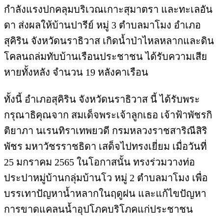
กำลังแรงปกคลุมบริเวณเกาะสุมาตรา และทะเลอัน
ดา ส่งผลให้บ้านปารีย์ หมู่ 3 ตำบลมาโมง อำเภอ
สุคิริน จังหวัดนราธิวาส เกิดน้ำป่าไหลหลากและดิน
โคลนถล่มทับบ้านเรือนประชาชน ได้รับความเสีย
หายทั้งหลัง จำนวน 19 หลังคาเรือน
ทั้งนี้ อำเภอสุคิริน จังหวัดนราธิวาส นี้ ได้รับพระ
กรุณาธิคุณจาก สมเด็จพระเจ้าลูกเธอ เจ้าฟ้าพัชรกิ
ติยาภา นเรนทิราเทพยวดี กรมหลวงราชสาริณีสิริ
พัชร มหาวัชรราชธิดา เสด็จไปทรงเยี่ยม เมื่อวันที่
25 มกราคม 2565 ในโอกาสนั้น ทรงร่วมวางท่อ
ประปาหมู่บ้านกลุ่มบ้านโว หมู่ 2 ตำบลมาโมง เพื่อ
บรรเทาปัญหาน้ำหลากในฤดูฝน และแก้ไขปัญหา
การขาดแคลนน้ำอุปโภคบริโภคแก่ประชาชน