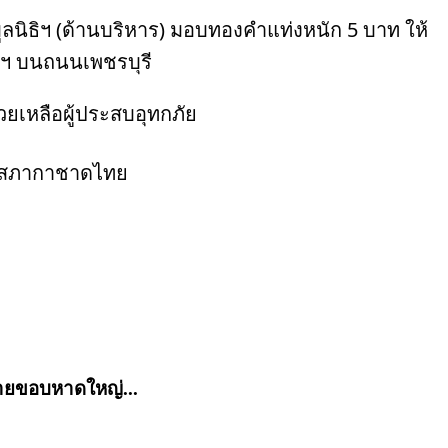
ิธิฯ (ด้านบริหาร) มอบทองคำแท่งหนัก 5 บาท ให้
ธิฯ บนถนนเพชรบุรี
วยเหลือผู้ประสบอุทกภัย
ุนสภากาชาดไทย
่ชายขอบหาดใหญ่...