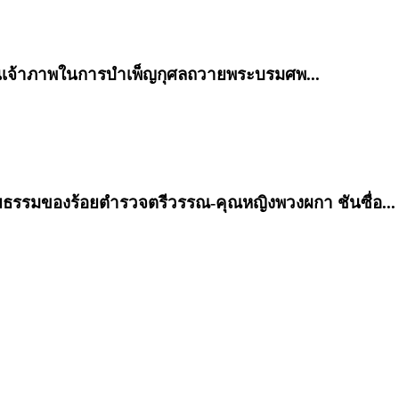
ป็นเจ้าภาพในการบำเพ็ญกุศลถวายพระบรมศพ...
ทโดยธรรมของร้อยตำรวจตรีวรรณ-คุณหญิงพวงผกา ชันซื่อ...