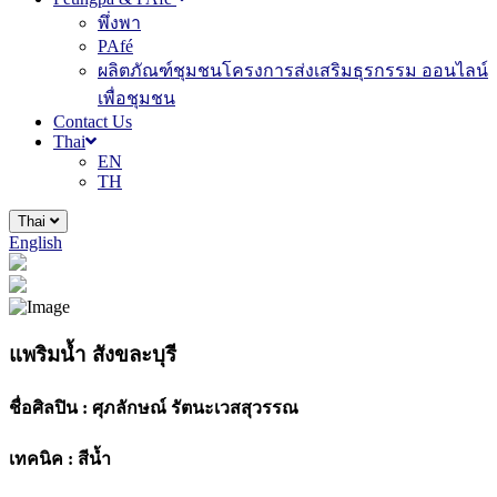
พึ่งพา
PAfé
ผลิตภัณฑ์ชุมชนโครงการส่งเสริมธุรกรรม ออนไลน์
เพื่อชุมชน
Contact Us
Thai
EN
TH
Thai
English
แพริมน้ำ สังขละบุรี
ชื่อศิลปิน :
ศุภลักษณ์ รัตนะเวสสุวรรณ
เทคนิค :
สีน้ำ