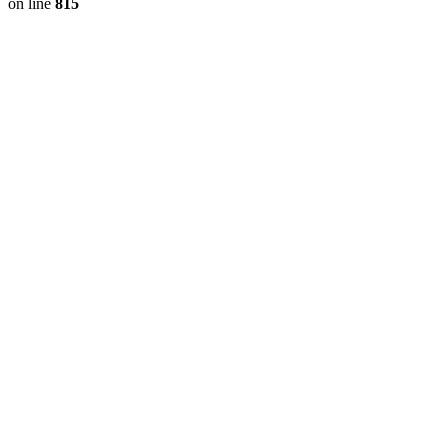
on line
815