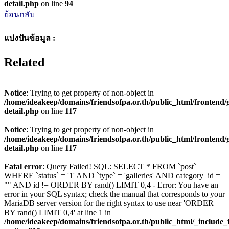
detail.php
on line
94
ย้อนกลับ
แบ่งปันข้อมูล :
Related
Notice
: Trying to get property of non-object in
/home/ideakeep/domains/friendsofpa.or.th/public_html/frontend/g
detail.php
on line
117
Notice
: Trying to get property of non-object in
/home/ideakeep/domains/friendsofpa.or.th/public_html/frontend/g
detail.php
on line
117
Fatal error
: Query Failed! SQL: SELECT * FROM `post`
WHERE `status` = '1' AND `type` = 'galleries' AND category_id =
"" AND id != ORDER BY rand() LIMIT 0,4 - Error: You have an
error in your SQL syntax; check the manual that corresponds to your
MariaDB server version for the right syntax to use near 'ORDER
BY rand() LIMIT 0,4' at line 1 in
/home/ideakeep/domains/friendsofpa.or.th/public_html/_include_