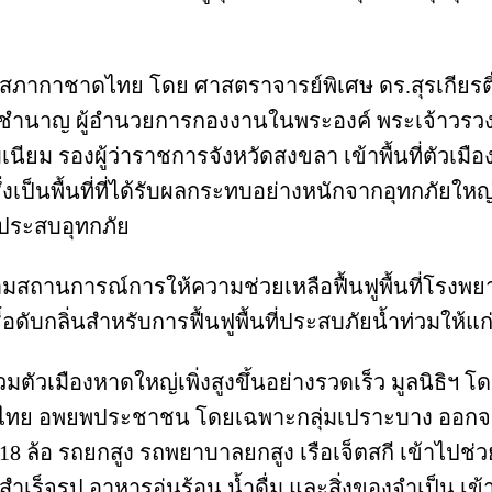
ามยาก สภากาชาดไทย โดย ศาสตราจารย์พิเศษ ดร.สุรเกีย
ชำนาญ ผู้อำนวยการกองงานในพระองค์ พระเจ้าวรวงศ์
ยม รองผู้ว่าราชการจังหวัดสงขลา เข้าพื้นที่ตัวเมือ
งเป็นพื้นที่ที่ได้รับผลกระทบอย่างหนักจากอุทกภัย
้ประสบอุทกภัย
ามสถานการณ์การให้ความช่วยเหลือฟื้นฟูพื้นที่โรง
ับกลิ่นสำหรับการฟื้นฟูพื้นที่ประสบภัยน้ำท่วมให
ตัวเมืองหาดใหญ่เพิ่งสูงขึ้นอย่างรวดเร็ว มูลนิธิฯ โดยท
ไทย อพยพประชาชน โดยเฉพาะกลุ่มเปราะบาง ออกจากพื้น
 ล้อ รถยกสูง รถพยาบาลยกสูง เรือเจ็ตสกี เข้าไปช่วย
รสำเร็จรูป อาหารอุ่นร้อน น้ำดื่ม และสิ่งของจำเป็น 