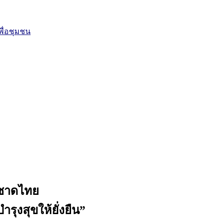
ื่อชุมชน
กาชาดไทย
รุงสุขให้ยั่งยืน”