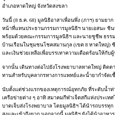
อำเภอหาดใหญ่ จังหวัดสงขลา
วันนี้ (8 ธ.ค. 68) มูลนิธิอาสาเพื่อนพึ่ง (ภาฯ) ย
หน้าที่แทนประธานกรรมการมูลนิธิฯ นายเอสนะ ชิน
พร้อมด้วยคณะกรรมการมูลนิธิฯ และนายชูชีพ ธรรมเนี
บ้านเรือนในชุมชนโชคสมานกุล (เขต 8 หาดใหญ่) ซึ่
และเงินช่วยเหลือเพื่อบรรเทาความเดือดร้อนให้กับผู
จากนั้น เดินทางต่อไปยังโรงพยาบาลหาดใหญ่ ติดต
ทานสำหรับบุคลากรทางการแพทย์และน้ำยากำจัดเชื้อด
นับตั้งแต่ช่วงแรกของเหตุการณ์อุทกภัย ที่ระดับน้ำท่วม
เครือข่ายต่าง ๆ อาทิ สมาคมกีฬาเจ็ตสกีแห่งประเทศ
บาดเจ็บส่งโรงพยาบาล โดยมูลนิธิฯ ได้นำรถบรรทุก 18
สูงและเข้าถึงยาก นอกจากนี้ มูลนิธิฯ ยังได้นำอาหา