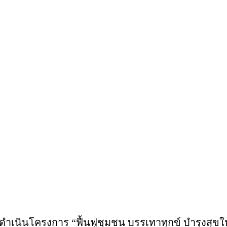
ดำเนินโครงการ “ฟื้นฟูชุมชน บรรเทาทุกข์ บำรุงสุขให้ยั