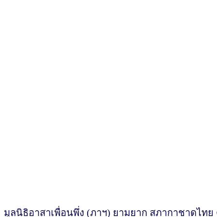
มูลนิธิอาสาเพื่อนพึ่ง (ภาฯ) ยามยาก สภากาชาดไทย