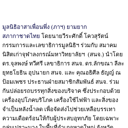
มูลนิธิอาสาเพื่อนพึ่ง (ภาฯ) ยามยาก
สภากาชาดไทย
โดยนายวีระศักดิ์ โควสุรัตน์
กรรมการและเลขาธิการมูลนิธิฯ ร่วมกับ สมาคม
นิสิตเก่าจุฬาลงกรณ์มหาวิทยาลัยฯ (สนจ.) นำโดย
ดร.จุลพงษ์ ทวีศรี เลขาธิการ สนจ. ดร.ลักขณา ลีละ
ยุทธโยธิน อุปนายก สนจ. และ คุณอธิศีล ธัญญ์ ณ
ป้อมเพชร ประธานฝ่ายสมาชิกสัมพันธ์ สนจ. ร่วม
กันปล่อยรถบรรทุกสิ่งของบริจาค ซึ่งประกอบด้วย
เครื่องอุปโภคบริโภค เครื่องใช้ไฟฟ้า และสิ่งของ
จำเป็นหลังน้ำลด เพื่อจัดส่งไปช่วยเหลือบรรเทา
ความเดือดร้อนให้กับผู้ประสบอุทกภัย โดยเฉพาะ
กลุ่มเปราะบาง ในพื้นที่อำเภอหาดใหญ่ จังหวัด