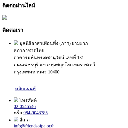
ติดต่อผ่านไลน์
ติดต่อเรา
มูลนิธิอาสาเพื่อนพึ่ง (ภาฯ) ยามยาก
สภากาชาดไทย
อาคารมหินทรเดชานุวัตน์ เลขที่ 131
ถนนเพชรบุรี แขวงทุ่งพญาไท เขตราชเทวี
กรุงเทพมหานคร 10400
คลิกแผนที่
โทรศัพท์
02-0546546
หรือ
084-9048785
อีเมล
info@friendsofpa.or.th