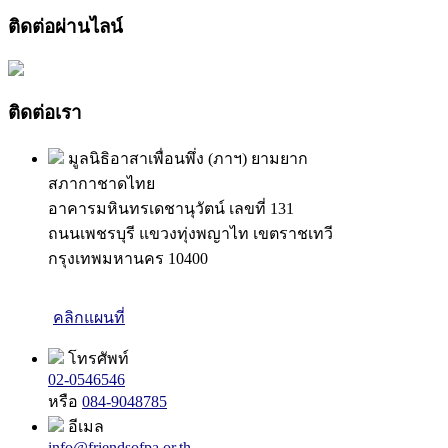
ติดต่อผ่านไลน์
ติดต่อเรา
มูลนิธิอาสาเพื่อนพึ่ง (ภาฯ) ยามยาก
สภากาชาดไทย
อาคารมหินทรเดชานุวัตน์ เลขที่ 131
ถนนเพชรบุรี แขวงทุ่งพญาไท เขตราชเทวี
กรุงเทพมหานคร 10400
คลิกแผนที่
โทรศัพท์
02-0546546
หรือ
084-9048785
อีเมล
info@friendsofpa.or.th