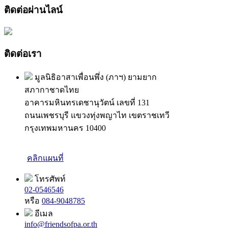
ติดต่อผ่านไลน์
ติดต่อเรา
มูลนิธิอาสาเพื่อนพึ่ง (ภาฯ) ยามยาก
สภากาชาดไทย
อาคารมหินทรเดชานุวัตน์ เลขที่ 131
ถนนเพชรบุรี แขวงทุ่งพญาไท เขตราชเทวี
กรุงเทพมหานคร 10400
คลิกแผนที่
โทรศัพท์
02-0546546
หรือ
084-9048785
อีเมล
info@friendsofpa.or.th