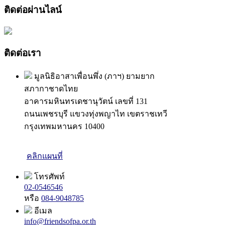
ติดต่อผ่านไลน์
ติดต่อเรา
มูลนิธิอาสาเพื่อนพึ่ง (ภาฯ) ยามยาก
สภากาชาดไทย
อาคารมหินทรเดชานุวัตน์ เลขที่ 131
ถนนเพชรบุรี แขวงทุ่งพญาไท เขตราชเทวี
กรุงเทพมหานคร 10400
คลิกแผนที่
โทรศัพท์
02-0546546
หรือ
084-9048785
อีเมล
info@friendsofpa.or.th