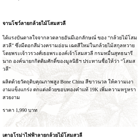
จานโชว์ลายกล้วยไม้โสมสวลี
ได้แรงบันดาลใจจากลวดลายอันมีเอกลักษณ์ ของ “กล้วยไม้โสม
สวลี” ซึ่งมีดอกสีม่วงครามอ่อน เฉดสีใหม่ในกล้วยไม้สกุลหวาย
โดยพระเจ้าวรวงศ์เธอพระองค์เจ้าโสมสวลี กรมหมื่นสุทธนารี
นาถ องค์นายกกิตติมศักดิ์ของมูลนิธิฯ ประทานชื่อให้ว่า “โสมส
วลี”
ผลิตด้วยวัตถุดิบคุณภาพสูง Bone China สีขาวนวล ให้ความเงา
งามแข็งแกร่ง ตกแต่งด้วยขอบทองคำแท้ 19K เพิ่มความหรูหรา
สวยงาม
ราคา 1,990 บาท
เตาอโรม่าไฟฟ้าลายกล้วยไม้โสมสวลี