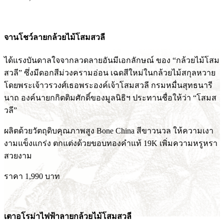
จานโชว์ลายกล้วยไม้โสมสวลี
ได้แรงบันดาลใจจากลวดลายอันมีเอกลักษณ์ ของ “กล้วยไม้โสม
สวลี” ซึ่งมีดอกสีม่วงครามอ่อน เฉดสีใหม่ในกล้วยไม้สกุลหวาย
โดยพระเจ้าวรวงศ์เธอพระองค์เจ้าโสมสวลี กรมหมื่นสุทธนารี
นาถ องค์นายกกิตติมศักดิ์ของมูลนิธิฯ ประทานชื่อให้ว่า “โสมส
วลี”
ผลิตด้วยวัตถุดิบคุณภาพสูง Bone China สีขาวนวล ให้ความเงา
งามแข็งแกร่ง ตกแต่งด้วยขอบทองคำแท้ 19K เพิ่มความหรูหรา
สวยงาม
ราคา 1,990 บาท
เตาอโรม่าไฟฟ้าลายกล้วยไม้โสมสวลี