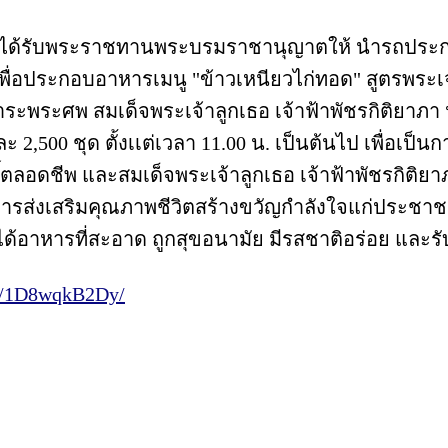
ทย ได้รับพระราชทานพระบรมราชานุญาตให้ นำรถประก
่อประกอบอาหารเมนู "ข้าวเหนียวไก่ทอด" สูตรพระเจ้
ระพระศพ สมเด็จพระเจ้าลูกเธอ เจ้าฟ้าพัชรกิติยาภา
ละ 2,500 ชุด ตั้งเเต่เวลา 11.00 น. เป็นต้นไป เพื่อ
์ตลอดชีพ และสมเด็จพระเจ้าลูกเธอ เจ้าฟ้าพัชรกิติย
ารส่งเสริมคุณภาพชีวิตสร้างขวัญกำลังใจแก่ประชาช
้ได้อาหารที่สะอาด ถูกสุขอนามัย มีรสชาติอร่อย และ
/p/1D8wqkB2Dy/