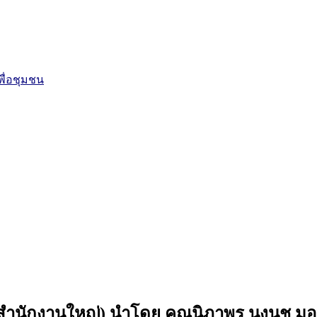
ื่อชุมชน
 (สำนักงานใหญ่) นำโดย คุณนิภาพร นงนุช มอบ