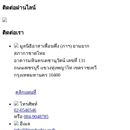
ติดต่อผ่านไลน์
ติดต่อเรา
มูลนิธิอาสาเพื่อนพึ่ง (ภาฯ) ยามยาก
สภากาชาดไทย
อาคารมหินทรเดชานุวัตน์ เลขที่ 131
ถนนเพชรบุรี แขวงทุ่งพญาไท เขตราชเทวี
กรุงเทพมหานคร 10400
คลิกแผนที่
โทรศัพท์
02-0546546
หรือ
084-9048785
อีเมล
info@friendsofpa.or.th