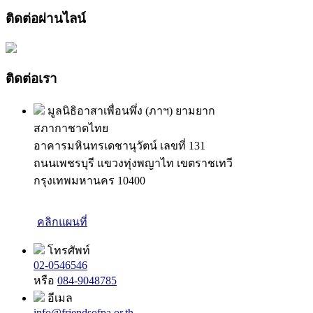
ติดต่อผ่านไลน์
ติดต่อเรา
มูลนิธิอาสาเพื่อนพึ่ง (ภาฯ) ยามยาก
สภากาชาดไทย
อาคารมหินทรเดชานุวัตน์ เลขที่ 131
ถนนเพชรบุรี แขวงทุ่งพญาไท เขตราชเทวี
กรุงเทพมหานคร 10400
คลิกแผนที่
โทรศัพท์
02-0546546
หรือ
084-9048785
อีเมล
info@friendsofpa.or.th