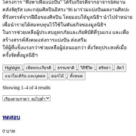
โครงการ “พึ่งพาเพื่อแบ่งปัน” ได้รับเกียรติจากอาจารย์สมาน
คลังจัตุรัส และกลุ่มศิลปินอิสระ’96 มาร่วมแบ่งปันผลงานศิลปะ
ที่รังสรรค์จากฝีมือของศิลปิน โดยมอบให้มูลนิธิฯ นำไปจำหน่าย
เพื่อนำรายได้สมทบทุนไว้ใช้ในพันธกิจของมูลนิธิฯ
ในการช่วยเหลือผู้ประสบอุทกภัยและภัยพิบัติที่รุนแรง และเพื่อ
สร้างสรรค์สังคมแห่งการแบ่งปัน ส่งเสริม
ให้ผู้ที่แข็งแรงกว่าช่วยเหลือผู้อ่อนแอกว่า ดั่งวัตถุประสงค์เมื่อ
ครั้งจัดตั้งมูลนิธิฯ
Highlight
เทิดพระเกียรติ
ธรรมชาติ
วิถีชีวิต
ศรัทธา
สัตว์
แนวโมเดิร์น และบุคคล
ดอกไม้
ทั้งหมด
Showing
1
–
4
of
4
results
ทดสอบ
0 บาท