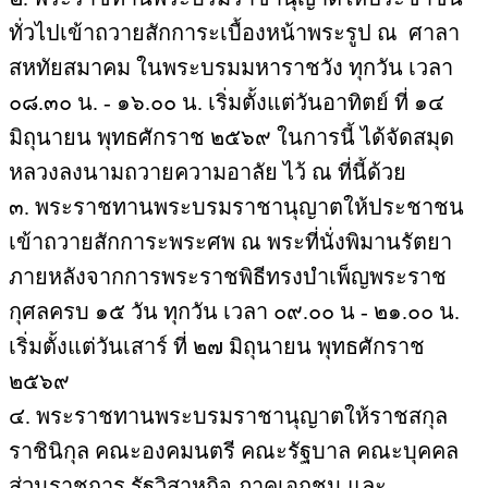
ทั่วไปเข้าถวายสักการะเบื้องหน้าพระรูป ณ ศาลา
สหทัยสมาคม ในพระบรมมหาราชวัง ทุกวัน เวลา
๐๘.๓๐ น. - ๑๖.๐๐ น. เริ่มตั้งแต่วันอาทิตย์ ที่ ๑๔
มิถุนายน พุทธศักราช ๒๕๖๙ ในการนี้ ได้จัดสมุด
หลวงลงนามถวายความอาลัย ไว้ ณ ที่นี้ด้วย
๓. พระราชทานพระบรมราชานุญาตให้ประชาชน
เข้าถวายสักการะพระศพ ณ พระที่นั่งพิมานรัตยา
ภายหลังจากการพระราชพิธีทรงบำเพ็ญพระราช
กุศลครบ ๑๕ วัน ทุกวัน เวลา ๐๙.๐๐ น - ๒๑.๐๐ น.
เริ่มตั้งแต่วันเสาร์ ที่ ๒๗ มิถุนายน พุทธศักราช
๒๕๖๙
๔. พระราชทานพระบรมราชานุญาตให้ราชสกุล
ราชินิกุล คณะองคมนตรี คณะรัฐบาล คณะบุคคล
ส่วนราชการ รัฐวิสาหกิจ ภาคเอกชน และ