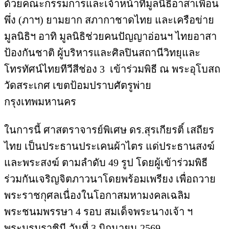
ด้วยคณะกรรมการและเจ้าหน้าที่มูลนิธิอาสาเพื่อน
พึ่ง (ภาฯ) ยามยาก สภากาชาดไทย และเครือข่าย
มูลนิธิฯ อาทิ มูลนิธิช่วยคนปัญญาอ่อนฯ ไทยอาสา
ป้องกันชาติ ผู้บริหารและศิลปินสถานีวิทยุและ
โทรทัศน์ไทยทีวีสีช่อง 3 เข้าร่วมพิธี ณ พระอุโบสถ
วัดสระเกศ เขตป้อมปราบศัตรูพ่าย
กรุงเทพมหานคร
ในการนี้ ศาสตราจารย์พิเศษ ดร.สุรเกียรติ์ เสถียร
ไทย เป็นประธานประเคนผ้าไตร แด่ประธานสงฆ์
และพระสงฆ์ ตามลำดับ 49 รูป โดยผู้เข้าร่วมพิธี
ร่วมกันเจริญจิตภาวนาโดยพร้อมเพรียง เพื่อถวาย
พระราชกุศลเนื่องในโอกาสมหามงคลเฉลิม
พระชนมพรรษา 4 รอบ สมเด็จพระนางเจ้า ฯ
พระบรมราชินี วันที่ 3 มิถุนายน 2569