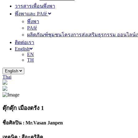
วารสารเพื่อนพึ่งพา
พึ่งพาและ PAfé
พึ่งพา
PAfé
ผลิตภัณฑ์ชุมชนโครงการส่งเสริมธุรกรรม ออนไลน์เพ
ติดต่อเรา
English
EN
TH
English
Thai
ตุ๊กตุ๊ก เมืองตรัง 1
ชื่อศิลปิน :
Mr.Vasan Janpen
เทคนิค :
สีอะคริลิค