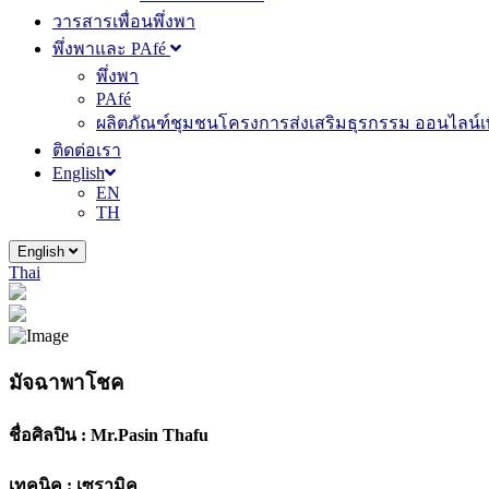
วารสารเพื่อนพึ่งพา
พึ่งพาและ PAfé
พึ่งพา
PAfé
ผลิตภัณฑ์ชุมชนโครงการส่งเสริมธุรกรรม ออนไลน์เพ
ติดต่อเรา
English
EN
TH
English
Thai
มัจฉาพาโชค
ชื่อศิลปิน :
Mr.Pasin Thafu
เทคนิค :
เซรามิค