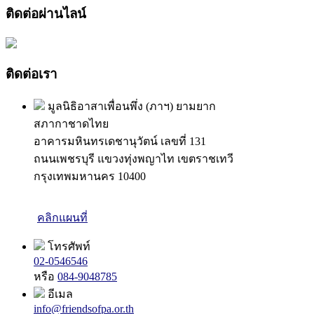
ติดต่อผ่านไลน์
ติดต่อเรา
มูลนิธิอาสาเพื่อนพึ่ง (ภาฯ) ยามยาก
สภากาชาดไทย
อาคารมหินทรเดชานุวัตน์ เลขที่ 131
ถนนเพชรบุรี แขวงทุ่งพญาไท เขตราชเทวี
กรุงเทพมหานคร 10400
คลิกแผนที่
โทรศัพท์
02-0546546
หรือ
084-9048785
อีเมล
info@friendsofpa.or.th