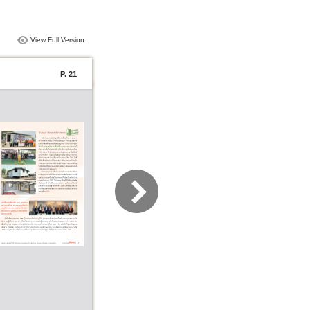
View Full Version
P. 21