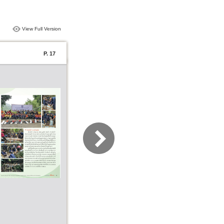
View Full Version
P. 17