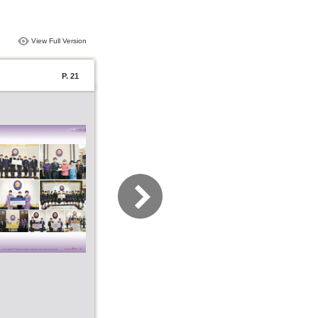
View Full Version
P. 21