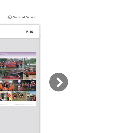
View Full Version
P. 16